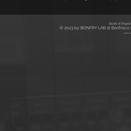
Studio di Regist
© 2023 by BONFRY LAB di Bonfrisco M
Sede leg