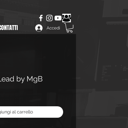
CONTATTI
Accedi
i Lead by MgB
iungi al carrello