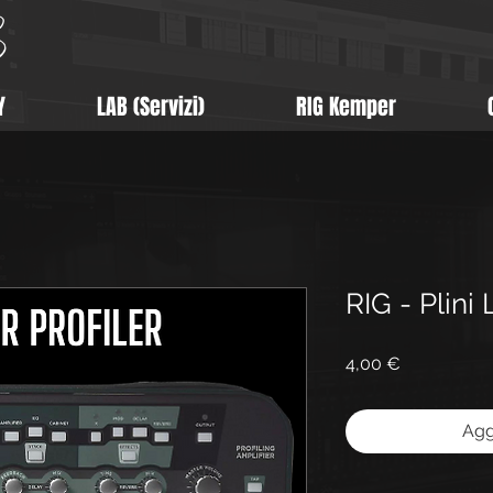
Y
LAB (Servizi)
RIG Kemper
RIG - Plin
Prezzo
4,00 €
Agg