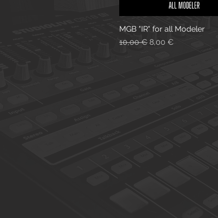
MGB "IR" for all Modeler
Vista rapida
Prezzo regolare
Prezzo scontato
10,00 €
8,00 €