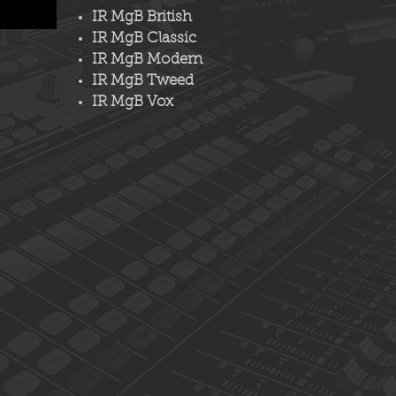
IR MgB British
IR MgB Classic
IR MgB Modern
IR MgB Tweed
IR MgB Vox